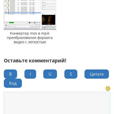
Конвертер mov в mp4:
преобразование формата
видео с легкостью
Оставьте комментарий!
B
I
U
S
Цитата
Код