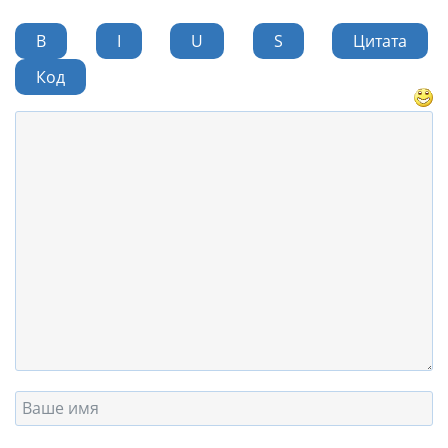
B
I
U
S
Цитата
Код