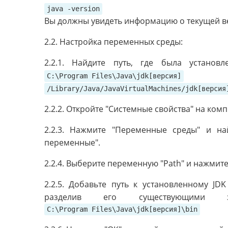
java -version
Вы должны увидеть информацию о текущей ве
2.2. Настройка переменных среды:
2.2.1. Найдите путь, где была установ
на
C:\Program Files\Java\jdk[версия]
/Library/Java/JavaVirtualMachines/jdk[версия
2.2.2. Откройте "Системные свойства" на ком
2.2.3. Нажмите "Переменные среды" и на
переменные".
2.2.4. Выберите переменную "Path" и нажмите
2.2.5. Добавьте путь к установленному JD
разделив его существующими з
C:\Program Files\Java\jdk[версия]\bin