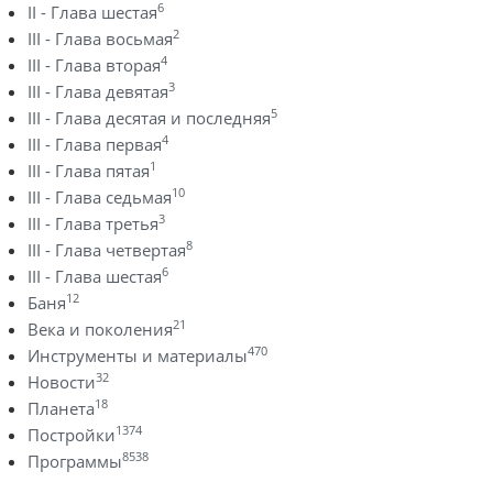
6
II - Глава шестая
2
III - Глава восьмая
4
III - Глава вторая
3
III - Глава девятая
5
III - Глава десятая и последняя
4
III - Глава первая
1
III - Глава пятая
10
III - Глава седьмая
3
III - Глава третья
8
III - Глава четвертая
6
III - Глава шестая
12
Баня
21
Века и поколения
470
Инструменты и материалы
32
Новости
18
Планета
1374
Постройки
8538
Программы