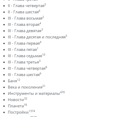
5
II - Глава четвертая
6
II - Глава шестая
2
III - Глава восьмая
4
III - Глава вторая
3
III - Глава девятая
5
III - Глава десятая и последняя
4
III - Глава первая
1
III - Глава пятая
10
III - Глава седьмая
3
III - Глава третья
8
III - Глава четвертая
6
III - Глава шестая
12
Баня
21
Века и поколения
470
Инструменты и материалы
32
Новости
18
Планета
1374
Постройки