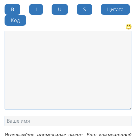
B
I
U
S
Цитата
Код
Используйте нормальные имена. Ваш комментарий