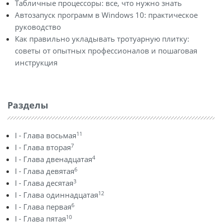
Табличные процессоры: все, что нужно знать
Автозапуск программ в Windows 10: практическое
руководство
Как правильно укладывать тротуарную плитку:
советы от опытных профессионалов и пошаговая
инструкция
Разделы
11
I - Глава восьмая
7
I - Глава вторая
4
I - Глава двенадцатая
6
I - Глава девятая
3
I - Глава десятая
12
I - Глава одиннадцатая
6
I - Глава первая
10
I - Глава пятая