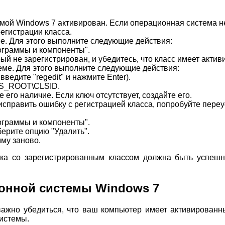
мой Windows 7 активирован. Если операционная система не
егистрации класса.
ме. Для этого выполните следующие действия:
ограммы и компоненты".
ый не зарегистрирован, и убедитесь, что класс имеет акти
еме. Для этого выполните следующие действия:
ведите "regedit" и нажмите Enter).
ES_ROOT\CLSID.
 его наличие. Если ключ отсутствует, создайте его.
править ошибку с регистрацией класса, попробуйте переус
ограммы и компоненты".
берите опцию "Удалить".
му заново.
а со зарегистрированным классом должна быть успешн
ионной системы Windows 7
ажно убедиться, что ваш компьютер имеет активированн
истемы.