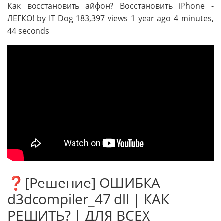
Как восстановить айфон? Восстановить iPhone -
ЛЕГКО! by IT Dog 183,397 views 1 year ago 4 minutes,
44 seconds
❓[Решение] ОШИБКА
d3dcompiler_47 dll | КАК
РЕШИТЬ? | ДЛЯ ВСЕХ