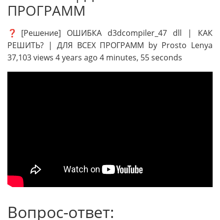
ПРОГРАММ
❓[Решение] ОШИБКА d3dcompiler_47 dll | КАК
РЕШИТЬ? | ДЛЯ ВСЕХ ПРОГРАММ by Prosto Lenya
37,103 views 4 years ago 4 minutes, 55 seconds
Вопрос-ответ: