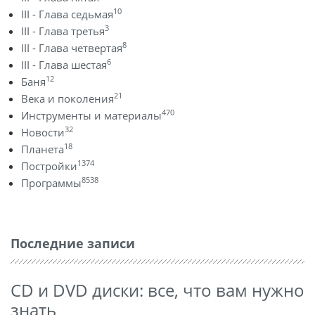
10
III - Глава седьмая
3
III - Глава третья
8
III - Глава четвертая
6
III - Глава шестая
12
Баня
21
Века и поколения
470
Инструменты и материалы
32
Новости
18
Планета
1374
Постройки
8538
Программы
Последние записи
CD и DVD диски: все, что вам нужно
знать