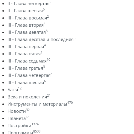
5
II - Глава четвертая
6
II - Глава шестая
2
III - Глава восьмая
4
III - Глава вторая
3
III - Глава девятая
5
III - Глава десятая и последняя
4
III - Глава первая
1
III - Глава пятая
10
III - Глава седьмая
3
III - Глава третья
8
III - Глава четвертая
6
III - Глава шестая
12
Баня
21
Века и поколения
470
Инструменты и материалы
32
Новости
18
Планета
1374
Постройки
8538
Программы