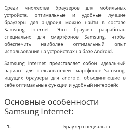
Среди множества браузеров для мобильных
устройств, оптимальные и удобные лучшие
браузеры для андроид можно найти в составе
Samsung Internet. Этот браузер разработан
специально для смартфонов Samsung, чтобы
обеспечить наиболее оптимальный опыт
использования на устройствах на базе Android.
Samsung Internet представляет собой идеальный
вариант для пользователей смартфонов Samsung,
ищущих браузеры для android, объединяющие в
себе оптимальные функции и удобный интерфейс.
Основные особенности
Samsung Internet:
1.
Браузер специально