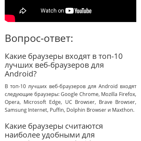
Вопрос-ответ:
Какие браузеры входят в топ-10
лучших веб-браузеров для
Android?
В топ-10 лучших веб-браузеров для Android входят
следующие браузеры: Google Chrome, Mozilla Firefox,
Opera, Microsoft Edge, UC Browser, Brave Browser,
Samsung Internet, Puffin, Dolphin Browser и Maxthon.
Какие браузеры считаются
наиболее удобными для