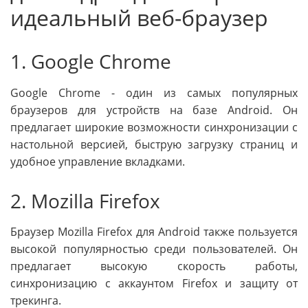
идеальный веб-браузер
1. Google Chrome
Google Chrome - один из самых популярных
браузеров для устройств на базе Android. Он
предлагает широкие возможности синхронизации с
настольной версией, быструю загрузку страниц и
удобное управление вкладками.
2. Mozilla Firefox
Браузер Mozilla Firefox для Android также пользуется
высокой популярностью среди пользователей. Он
предлагает высокую скорость работы,
синхронизацию с аккаунтом Firefox и защиту от
трекинга.