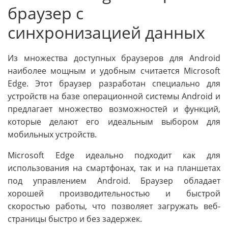
браузер с
синхронизацией данных
Из множества доступных браузеров для Android
наиболее мощным и удобным считается Microsoft
Edge. Этот браузер разработан специально для
устройств на базе операционной системы Android и
предлагает множество возможностей и функций,
которые делают его идеальным выбором для
мобильных устройств.
Microsoft Edge идеально подходит как для
использования на смартфонах, так и на планшетах
под управлением Android. Браузер обладает
хорошей производительностью и быстрой
скоростью работы, что позволяет загружать веб-
страницы быстро и без задержек.