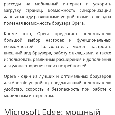
расходы на мобильный интернет и ускорить
загрузку страниц. Возможность синхронизации
данных между различными устройствами - еще одна
полезная возможность браузера Opera.
Кроме того, Opera предлагает пользователю
большой выбор настроек и функциональных
возможностей. Пользователь может настроить
внешний вид браузера, работу с вкладками, а также
использовать различные расширения и дополнения
для удовлетворения своих потребностей.
Opera - один из лучших и оптимальных браузеров
для Android-устройств, предлагающий пользователю
удобство, скорость и безопасность при работе с
мобильным интернетом.
Microsoft Edge: мощный