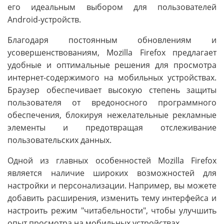
его идеальным выбором для пользователей
Android-устройств.
Благодаря постоянным обновлениям и
усовершенствованиям, Mozilla Firefox предлагает
удобные и оптимальные решения для просмотра
интернет-содержимого на мобильных устройствах.
Браузер обеспечивает высокую степень защиты
пользователя от вредоносного программного
обеспечения, блокируя нежелательные рекламные
элементы и предотвращая отслеживание
пользовательских данных.
Одной из главных особенностей Mozilla Firefox
является наличие широких возможностей для
настройки и персонализации. Например, вы можете
добавить расширения, изменить тему интерфейса и
настроить режим "читабельности", чтобы улучшить
опыт просмотра на мобильных устройствах.