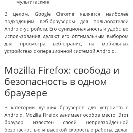
мультитаскинг
В целом, Google Chrome является наиболее
подходящим веб-браузером для пользователей
Android-устройств. Его функциональность и удобство
использования делают его оптимальным выбором
для просмотра веб-страниц на мобильных
устройствах с операционной системой Android.
Mozilla Firefox: свобода и
безопасность в одном
браузере
В категории лучших браузеров для устройств с
Android, Mozilla Firefox занимает особое место. Этот
браузер известен своей непревзойденной
безопасностью и высокой скоростью работы, делая