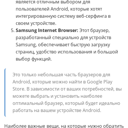
является отличным выбором для
пользователей Android, которые хотят
интегрированную систему веб-серфинга в
своем устройстве.
Samsung Internet Browser:
Этот браузер,
разработанный специально для устройств
Samsung, обеспечивает быструю загрузку
страниц, удобство использования и большой
выбор функций.
Это только небольшая часть браузеров для
Android, которые можно найти в Google Play
Store. В зависимости от ваших потребностей, вы
можете выбрать и установить наиболее
оптимальный браузер, который будет идеально
работать на вашем устройстве Android.
Наиболее важные вещи, на которые нужно обратить