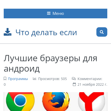
Меню
Что делать если
Лучшие браузеры для
андроид
Программы
Просмотров: 505
Комментарии:
0
21 ноября 2022 г.