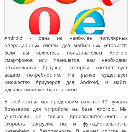
Android - одна из наиболее популярных
операционных систем для мобильных устройств.
Если вы являетесь пользователем Android
смартфонов или планшетов, вам необходим
оптимальный браузер, который соответствует
вашим потребностям. На рынке существует
множество браузеров для Android, и найти
идеальный может быть сложно.
В этой статье мы представим вам топ-10 лучших
браузеров для устройств на базе Android. Мы
учитывали не только производительность и
скорость загрузки, но и функциональность,
интерфейс и безопасность. В нашем списке вы