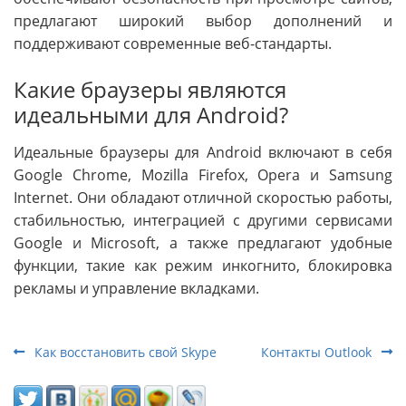
предлагают широкий выбор дополнений и
поддерживают современные веб-стандарты.
Какие браузеры являются
идеальными для Android?
Идеальные браузеры для Android включают в себя
Google Chrome, Mozilla Firefox, Opera и Samsung
Internet. Они обладают отличной скоростью работы,
стабильностью, интеграцией с другими сервисами
Google и Microsoft, а также предлагают удобные
функции, такие как режим инкогнито, блокировка
рекламы и управление вкладками.
Как восстановить свой Skype
Контакты Outlook