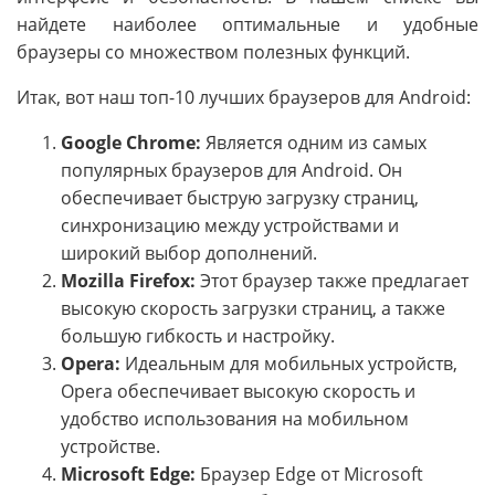
найдете наиболее оптимальные и удобные
браузеры со множеством полезных функций.
Итак, вот наш топ-10 лучших браузеров для Android:
Google Chrome:
Является одним из самых
популярных браузеров для Android. Он
обеспечивает быструю загрузку страниц,
синхронизацию между устройствами и
широкий выбор дополнений.
Mozilla Firefox:
Этот браузер также предлагает
высокую скорость загрузки страниц, а также
большую гибкость и настройку.
Opera:
Идеальным для мобильных устройств,
Opera обеспечивает высокую скорость и
удобство использования на мобильном
устройстве.
Microsoft Edge:
Браузер Edge от Microsoft