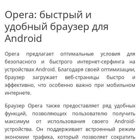
Opera: быстрый и
удобный браузер для
Android
Opera предлагает оптимальные условия для
безопасного и быстрого интернет-серфинга на
устройствах Android. Благодаря своей оптимизации,
браузер загружает веб-страницы быстро и
эффективно, что особенно важно при мобильном
интернете.
Браузер Opera также предоставляет ряд удобных
функций, позволяющих пользователю получить
максимум от использования своего Android-
устройства. Он поддерживает встроенный режим
экономии трафика, который позволяет сократить