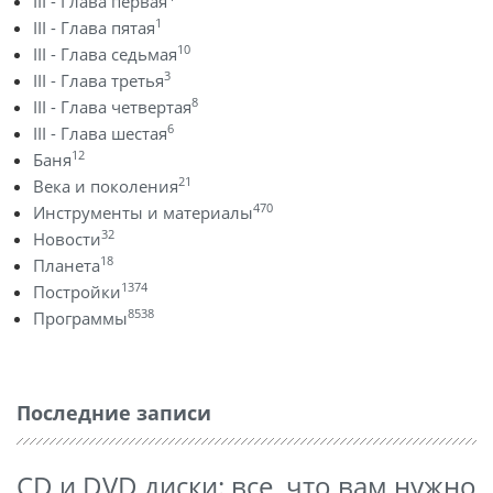
III - Глава первая
1
III - Глава пятая
10
III - Глава седьмая
3
III - Глава третья
8
III - Глава четвертая
6
III - Глава шестая
12
Баня
21
Века и поколения
470
Инструменты и материалы
32
Новости
18
Планета
1374
Постройки
8538
Программы
Последние записи
CD и DVD диски: все, что вам нужно