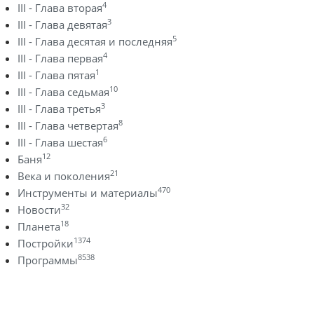
4
III - Глава вторая
3
III - Глава девятая
5
III - Глава десятая и последняя
4
III - Глава первая
1
III - Глава пятая
10
III - Глава седьмая
3
III - Глава третья
8
III - Глава четвертая
6
III - Глава шестая
12
Баня
21
Века и поколения
470
Инструменты и материалы
32
Новости
18
Планета
1374
Постройки
8538
Программы