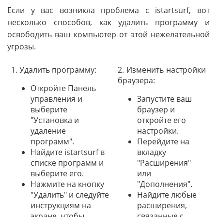
Если у вас возникла проблема с istartsurf, вот
несколько способов, как удалить программу и
освободить ваш компьютер от этой нежелательной
угрозы.
1. Удалить программу:
2. Изменить настройки
браузера:
Откройте Панель
управления и
Запустите ваш
выберите
браузер и
"Установка и
откройте его
удаление
настройки.
программ".
Перейдите на
Найдите istartsurf в
вкладку
списке программ и
"Расширения"
выберите его.
или
Нажмите на кнопку
"Дополнения".
"Удалить" и следуйте
Найдите любые
инструкциям на
расширения,
экране, чтобы
связанные с