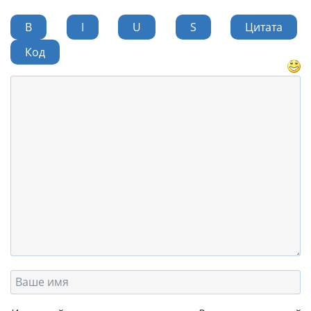
B
I
U
S
Цитата
Код