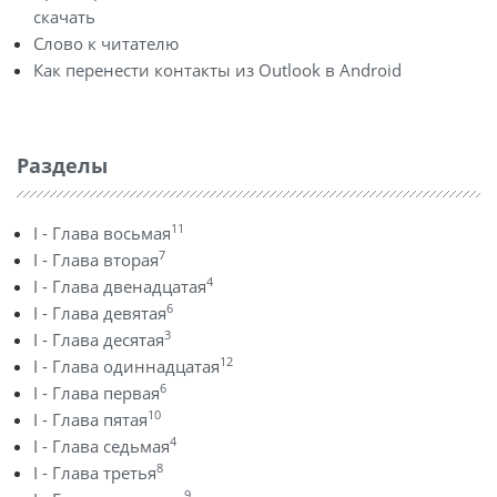
скачать
Слово к читателю
Как перенести контакты из Outlook в Android
Разделы
11
I - Глава восьмая
7
I - Глава вторая
4
I - Глава двенадцатая
6
I - Глава девятая
3
I - Глава десятая
12
I - Глава одиннадцатая
6
I - Глава первая
10
I - Глава пятая
4
I - Глава седьмая
8
I - Глава третья
9