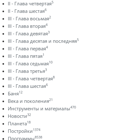
5
II - Глава четвертая
6
II - Глава шестая
2
III - Глава восьмая
4
III - Глава вторая
3
III - Глава девятая
5
III - Глава десятая и последняя
4
III - Глава первая
1
III - Глава пятая
10
III - Глава седьмая
3
III - Глава третья
8
III - Глава четвертая
6
III - Глава шестая
12
Баня
21
Века и поколения
470
Инструменты и материалы
32
Новости
18
Планета
1374
Постройки
8538
Программы