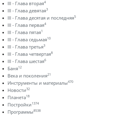
4
III - Глава вторая
3
III - Глава девятая
5
III - Глава десятая и последняя
4
III - Глава первая
1
III - Глава пятая
10
III - Глава седьмая
3
III - Глава третья
8
III - Глава четвертая
6
III - Глава шестая
12
Баня
21
Века и поколения
470
Инструменты и материалы
32
Новости
18
Планета
1374
Постройки
8538
Программы