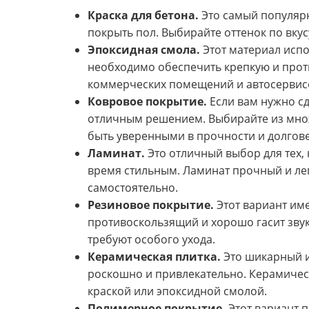
Краска для бетона.
Это самый популярн
покрыть пол. Выбирайте оттенок по вкус
Эпоксидная смола.
Этот материал испо
необходимо обеспечить крепкую и прот
коммерческих помещений и автосервис
Ковровое покрытие.
Если вам нужно сд
отличным решением. Выбирайте из множ
быть уверенными в прочности и долгов
Ламинат.
Это отличный выбор для тех, 
время стильным. Ламинат прочный и лег
самостоятельно.
Резиновое покрытие.
Этот вариант име
противоскользящий и хорошо гасит звук
требуют особого ухода.
Керамическая плитка.
Это шикарный и
роскошно и привлекательно. Керамическ
краской или эпоксидной смолой.
Полимерное покрытие.
Этот вариант п