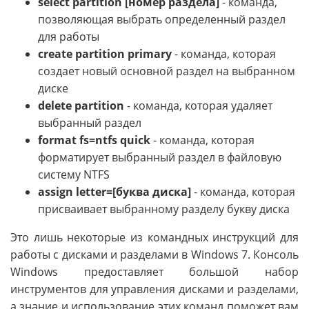
select partition [номер раздела]
- команда,
позволяющая выбрать определенный раздел
для работы
create partition primary
- команда, которая
создает новый основной раздел на выбранном
диске
delete partition
- команда, которая удаляет
выбранный раздел
format fs=ntfs quick
- команда, которая
форматирует выбранный раздел в файловую
систему NTFS
assign letter=[буква диска]
- команда, которая
присваивает выбранному разделу букву диска
Это лишь некоторые из командных инструкций для
работы с дисками и разделами в Windows 7. Консоль
Windows предоставляет большой набор
инструментов для управления дисками и разделами,
а знание и использование этих команд поможет вам