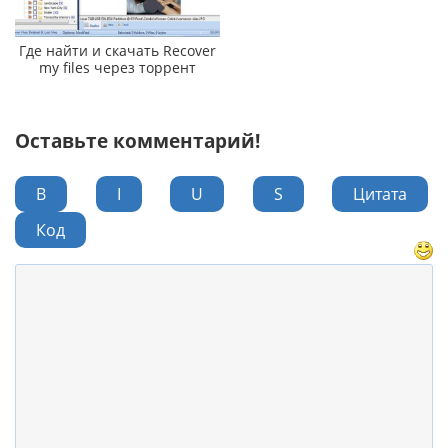
Где найти и скачать Recover
my files через торрент
Оставьте комментарий!
B
I
U
S
Цитата
Код