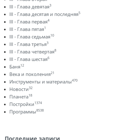
3
III - Глава девятая
5
III - Глава десятая и последняя
4
III - Глава первая
1
III - Глава пятая
10
III - Глава седьмая
3
III - Глава третья
8
III - Глава четвертая
6
III - Глава шестая
12
Баня
21
Века и поколения
470
Инструменты и материалы
32
Новости
18
Планета
1374
Постройки
8538
Программы
Последние записи