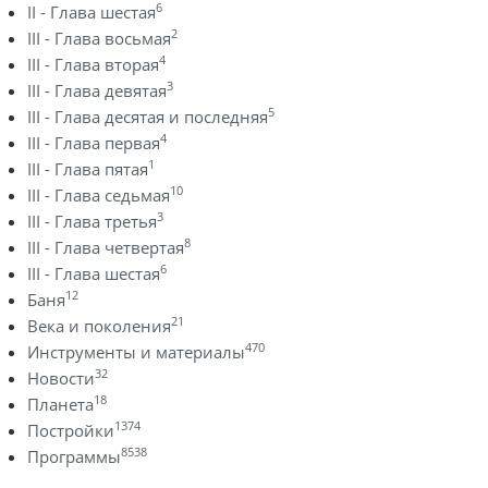
6
II - Глава шестая
2
III - Глава восьмая
4
III - Глава вторая
3
III - Глава девятая
5
III - Глава десятая и последняя
4
III - Глава первая
1
III - Глава пятая
10
III - Глава седьмая
3
III - Глава третья
8
III - Глава четвертая
6
III - Глава шестая
12
Баня
21
Века и поколения
470
Инструменты и материалы
32
Новости
18
Планета
1374
Постройки
8538
Программы