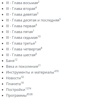
2
III - Глава восьмая
4
III - Глава вторая
3
III - Глава девятая
5
III - Глава десятая и последняя
4
III - Глава первая
1
III - Глава пятая
10
III - Глава седьмая
3
III - Глава третья
8
III - Глава четвертая
6
III - Глава шестая
12
Баня
21
Века и поколения
470
Инструменты и материалы
32
Новости
18
Планета
1374
Постройки
8538
Программы