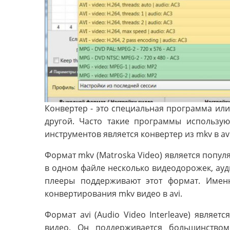
Конвертер - это специальная программа или
другой. Часто такие программы использую
инструментов является конвертер из mkv в avi
Формат mkv (Matroska Video) является попу
в одном файле несколько видеодорожек, ауди
плееры поддерживают этот формат. Имен
конвертирования mkv видео в avi.
Формат avi (Audio Video Interleave) являе
видео. Он поддерживается большинство