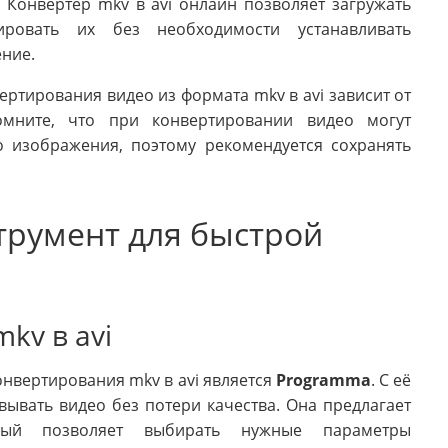
 Конвертер mkv в avi онлайн позволяет загружать
ровать их без необходимости устанавливать
ние.
ртирования видео из формата mkv в avi зависит от
омните, что при конвертировании видео могут
о изображения, поэтому рекомендуется сохранять
струмент для быстрой
kv в avi
нвертирования mkv в avi является
Programma
. С её
вать видео без потери качества. Она предлагает
рый позволяет выбирать нужные параметры