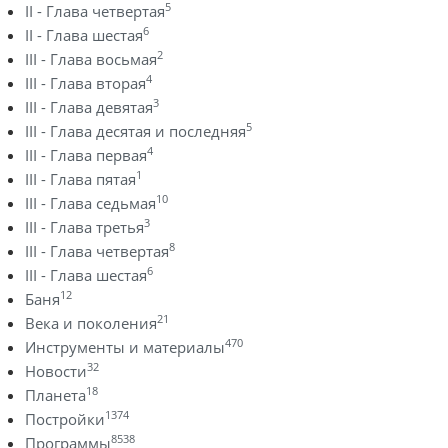
5
II - Глава четвертая
6
II - Глава шестая
2
III - Глава восьмая
4
III - Глава вторая
3
III - Глава девятая
5
III - Глава десятая и последняя
4
III - Глава первая
1
III - Глава пятая
10
III - Глава седьмая
3
III - Глава третья
8
III - Глава четвертая
6
III - Глава шестая
12
Баня
21
Века и поколения
470
Инструменты и материалы
32
Новости
18
Планета
1374
Постройки
8538
Программы