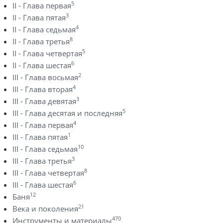
5
II - Глава первая
3
II - Глава пятая
4
II - Глава седьмая
8
II - Глава третья
5
II - Глава четвертая
6
II - Глава шестая
2
III - Глава восьмая
4
III - Глава вторая
3
III - Глава девятая
5
III - Глава десятая и последняя
4
III - Глава первая
1
III - Глава пятая
10
III - Глава седьмая
3
III - Глава третья
8
III - Глава четвертая
6
III - Глава шестая
12
Баня
21
Века и поколения
470
Инструменты и материалы