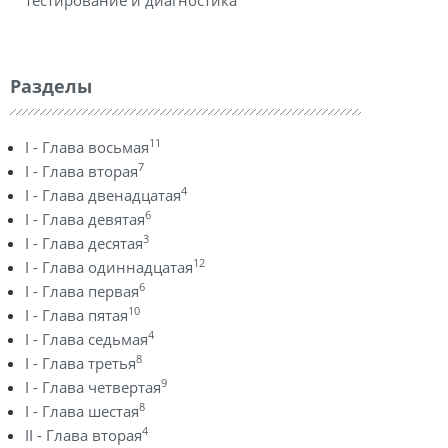
тестирование и диагностика
Разделы
11
I - Глава восьмая
7
I - Глава вторая
4
I - Глава двенадцатая
6
I - Глава девятая
3
I - Глава десятая
12
I - Глава одиннадцатая
6
I - Глава первая
10
I - Глава пятая
4
I - Глава седьмая
8
I - Глава третья
9
I - Глава четвертая
8
I - Глава шестая
4
II - Глава вторая