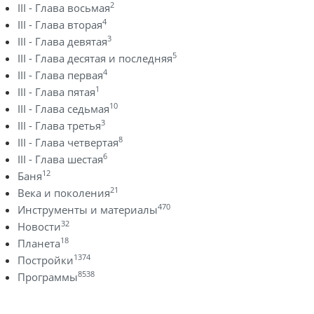
2
III - Глава восьмая
4
III - Глава вторая
3
III - Глава девятая
5
III - Глава десятая и последняя
4
III - Глава первая
1
III - Глава пятая
10
III - Глава седьмая
3
III - Глава третья
8
III - Глава четвертая
6
III - Глава шестая
12
Баня
21
Века и поколения
470
Инструменты и материалы
32
Новости
18
Планета
1374
Постройки
8538
Программы