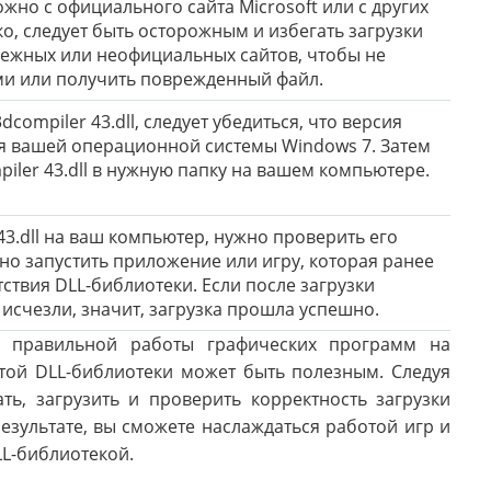
можно с официального сайта Microsoft или с других
о, следует быть осторожным и избегать загрузки
дежных или неофициальных сайтов, чтобы не
ми или получить поврежденный файл.
dcompiler 43.dll, следует убедиться, что версия
я вашей операционной системы Windows 7. Затем
iler 43.dll в нужную папку на вашем компьютере.
43.dll на ваш компьютер, нужно проверить его
но запустить приложение или игру, которая ранее
ствия DLL-библиотеки. Если после загрузки
 исчезли, значит, загрузка прошла успешно.
ля правильной работы графических программ на
этой DLL-библиотеки может быть полезным. Следуя
ь, загрузить и проверить корректность загрузки
результате, вы сможете наслаждаться работой игр и
LL-библиотекой.