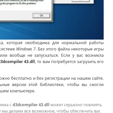
ка, которая необходима для нормальной работы
системе
Windows 7
. Без этого файла некоторые игры
или вообще не запускаться. Если у вас возникла
3dcompiler 43.dll
, то вам потребуется загрузить его
жно бесплатно и без регистрации на нашем сайте.
ьные версии этой библиотеки, чтобы вы смогли
ашем компьютере.
лема с
d3dcompiler 43.dll
может серьезно повлиять
у мы делаем все возможное, чтобы обеспечить вас