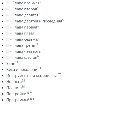
2
III - Глава восьмая
4
III - Глава вторая
3
III - Глава девятая
5
III - Глава десятая и последняя
4
III - Глава первая
1
III - Глава пятая
10
III - Глава седьмая
3
III - Глава третья
8
III - Глава четвертая
6
III - Глава шестая
12
Баня
21
Века и поколения
470
Инструменты и материалы
32
Новости
18
Планета
1374
Постройки
8538
Программы