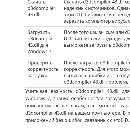
Скачать
Скачать d3dcompiler 43.dll 
d3dcompiler
надежных источников. Однак
43.dll
этой DLL-библиотеки с нена
заразить компьютер вируса
Загрузить
После того как вы скачали d3
d3dcompiler
DLL-библиотеки подходит дл
43.dll для
вы можете загрузить d3dcomp
Windows 7
Проверить
После загрузки d3dcompiler 
корректность
корректность. Для этого мож
загрузки
вызывала ошибки из-за отсут
d3dcompiler 43.dll проблемы
Учитывая важность d3dcompiler 43.dll д
Windows 7, знание особенностей загрузки 
описанным выше шагам, вы сможете скачат
d3dcompiler 43.dll на вашем компьютере. В 
приложений без ошибок, связанных с этой D