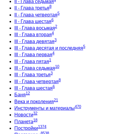
II - Глава седьмая
8
II - Глава третья
5
II - Глава четвертая
6
II - Глава шестая
2
III - Глава восьмая
4
III - Глава вторая
3
III - Глава девятая
5
III - Глава десятая и последняя
4
III - Глава первая
1
III - Глава пятая
10
III - Глава седьмая
3
III - Глава третья
8
III - Глава четвертая
6
III - Глава шестая
12
Баня
21
Века и поколения
470
Инструменты и материалы
32
Новости
18
Планета
1374
Постройки
8538