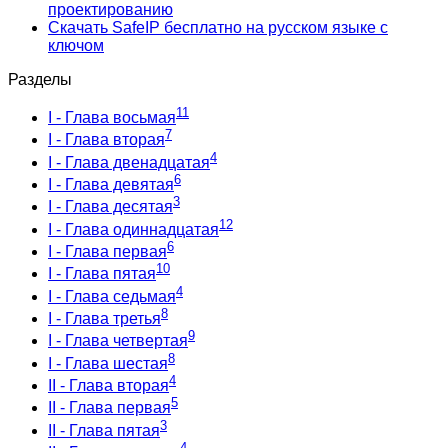
проектированию
Скачать SafeIP бесплатно на русском языке с
ключом
Разделы
11
I - Глава восьмая
7
I - Глава вторая
4
I - Глава двенадцатая
6
I - Глава девятая
3
I - Глава десятая
12
I - Глава одиннадцатая
6
I - Глава первая
10
I - Глава пятая
4
I - Глава седьмая
8
I - Глава третья
9
I - Глава четвертая
8
I - Глава шестая
4
II - Глава вторая
5
II - Глава первая
3
II - Глава пятая
4