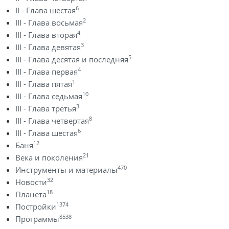
6
II - Глава шестая
2
III - Глава восьмая
4
III - Глава вторая
3
III - Глава девятая
5
III - Глава десятая и последняя
4
III - Глава первая
1
III - Глава пятая
10
III - Глава седьмая
3
III - Глава третья
8
III - Глава четвертая
6
III - Глава шестая
12
Баня
21
Века и поколения
470
Инструменты и материалы
32
Новости
18
Планета
1374
Постройки
8538
Программы