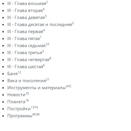
2
III - Глава восьмая
4
III - Глава вторая
3
III - Глава девятая
5
III - Глава десятая и последняя
4
III - Глава первая
1
III - Глава пятая
10
III - Глава седьмая
3
III - Глава третья
8
III - Глава четвертая
6
III - Глава шестая
12
Баня
21
Века и поколения
470
Инструменты и материалы
32
Новости
18
Планета
1374
Постройки
8538
Программы