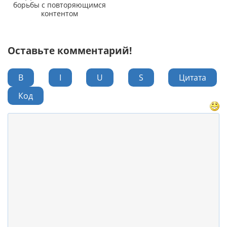
борьбы с повторяющимся
контентом
Оставьте комментарий!
B
I
U
S
Цитата
Код