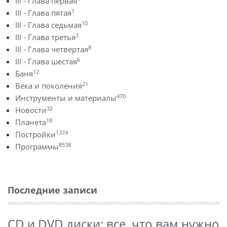
III - Глава первая
1
III - Глава пятая
10
III - Глава седьмая
3
III - Глава третья
8
III - Глава четвертая
6
III - Глава шестая
12
Баня
21
Века и поколения
470
Инструменты и материалы
32
Новости
18
Планета
1374
Постройки
8538
Программы
Последние записи
CD и DVD диски: все, что вам нужно