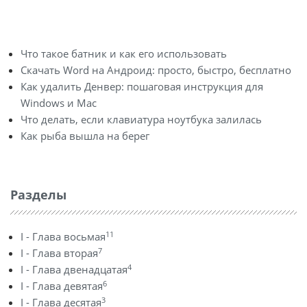
Что такое батник и как его использовать
Скачать Word на Андроид: просто, быстро, бесплатно
Как удалить Денвер: пошаговая инструкция для
Windows и Mac
Что делать, если клавиатура ноутбука залилась
Как рыба вышла на берег
Разделы
11
I - Глава восьмая
7
I - Глава вторая
4
I - Глава двенадцатая
6
I - Глава девятая
3
I - Глава десятая