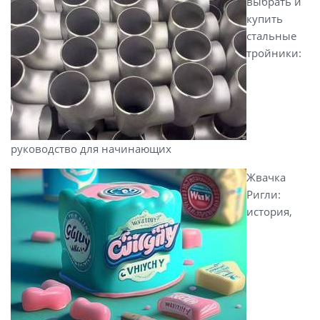
выбрать и
купить
стальные
тройники:
руководство для начинающих
Жвачка
Ригли:
история,