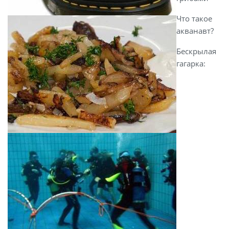
Что такое
акванавт?
Бескрылая
гагарка: