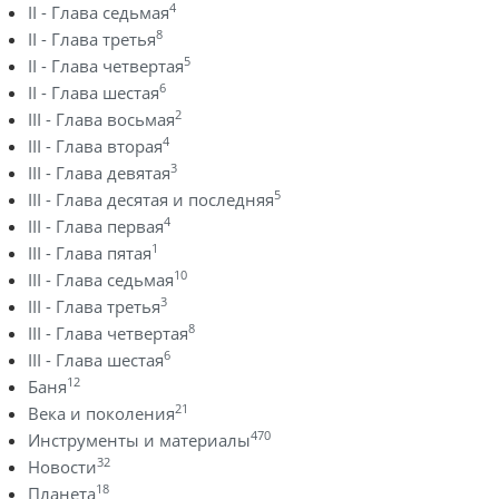
4
II - Глава седьмая
8
II - Глава третья
5
II - Глава четвертая
6
II - Глава шестая
2
III - Глава восьмая
4
III - Глава вторая
3
III - Глава девятая
5
III - Глава десятая и последняя
4
III - Глава первая
1
III - Глава пятая
10
III - Глава седьмая
3
III - Глава третья
8
III - Глава четвертая
6
III - Глава шестая
12
Баня
21
Века и поколения
470
Инструменты и материалы
32
Новости
18
Планета