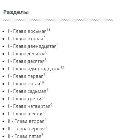
Разделы
11
I - Глава восьмая
7
I - Глава вторая
4
I - Глава двенадцатая
6
I - Глава девятая
3
I - Глава десятая
12
I - Глава одиннадцатая
6
I - Глава первая
10
I - Глава пятая
4
I - Глава седьмая
8
I - Глава третья
9
I - Глава четвертая
8
I - Глава шестая
4
II - Глава вторая
5
II - Глава первая
3
II - Глава пятая