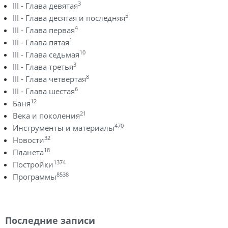
3
III - Глава девятая
5
III - Глава десятая и последняя
4
III - Глава первая
1
III - Глава пятая
10
III - Глава седьмая
3
III - Глава третья
8
III - Глава четвертая
6
III - Глава шестая
12
Баня
21
Века и поколения
470
Инструменты и материалы
32
Новости
18
Планета
1374
Постройки
8538
Программы
Последние записи