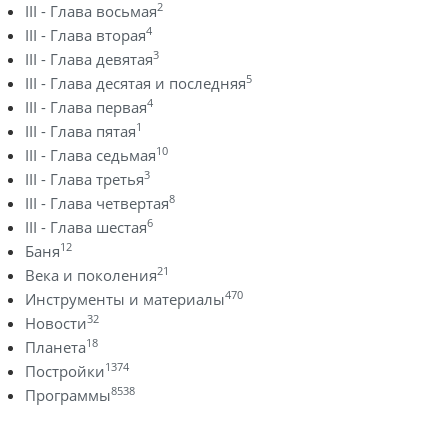
2
III - Глава восьмая
4
III - Глава вторая
3
III - Глава девятая
5
III - Глава десятая и последняя
4
III - Глава первая
1
III - Глава пятая
10
III - Глава седьмая
3
III - Глава третья
8
III - Глава четвертая
6
III - Глава шестая
12
Баня
21
Века и поколения
470
Инструменты и материалы
32
Новости
18
Планета
1374
Постройки
8538
Программы