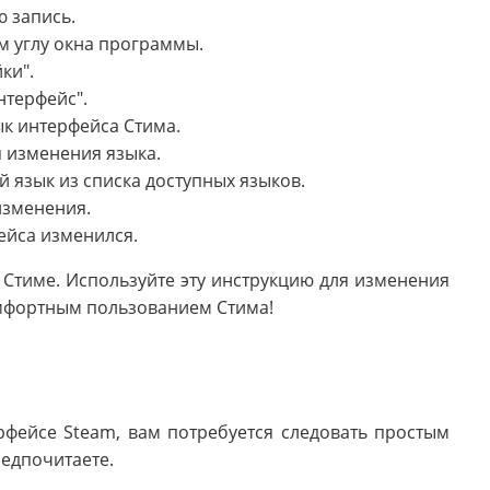
ю запись.
м углу окна программы.
ки".
нтерфейс".
ык интерфейса Стима.
я изменения языка.
 язык из списка доступных языков.
изменения.
ейса изменился.
в Стиме. Используйте эту инструкцию для изменения
омфортным пользованием Стима!
рфейсе Steam, вам потребуется следовать простым
редпочитаете.