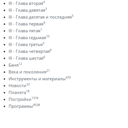
4
III - Глава вторая
3
III - Глава девятая
5
III - Глава десятая и последняя
4
III - Глава первая
1
III - Глава пятая
10
III - Глава седьмая
3
III - Глава третья
8
III - Глава четвертая
6
III - Глава шестая
12
Баня
21
Века и поколения
470
Инструменты и материалы
32
Новости
18
Планета
1374
Постройки
8538
Программы