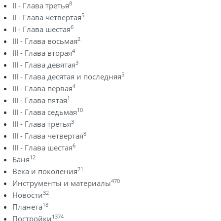
8
II - Глава третья
5
II - Глава четвертая
6
II - Глава шестая
2
III - Глава восьмая
4
III - Глава вторая
3
III - Глава девятая
5
III - Глава десятая и последняя
4
III - Глава первая
1
III - Глава пятая
10
III - Глава седьмая
3
III - Глава третья
8
III - Глава четвертая
6
III - Глава шестая
12
Баня
21
Века и поколения
470
Инструменты и материалы
32
Новости
18
Планета
1374
Постройки