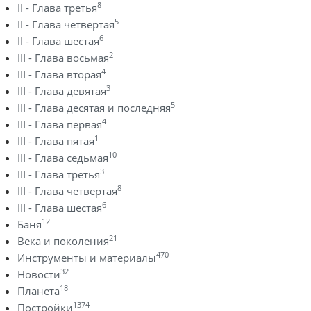
8
II - Глава третья
5
II - Глава четвертая
6
II - Глава шестая
2
III - Глава восьмая
4
III - Глава вторая
3
III - Глава девятая
5
III - Глава десятая и последняя
4
III - Глава первая
1
III - Глава пятая
10
III - Глава седьмая
3
III - Глава третья
8
III - Глава четвертая
6
III - Глава шестая
12
Баня
21
Века и поколения
470
Инструменты и материалы
32
Новости
18
Планета
1374
Постройки