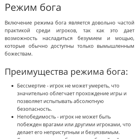
Режим бога
Включение режима бога является довольно частой
практикой среди игроков, так как это дает
возможность насладиться безумием и мощью,
которые обычно доступны только вымышленным
божествам.
Преимущества режима бога:
Бессмертие - игрок не может умереть, что
значительно облегчает прохождение игры и
позволяет испытывать абсолютную
безопасность.
Непобедимость - игрок не может быть
побежден врагами или другими игроками, что
делает его неприступным и безуязвимым.