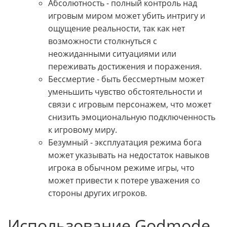
Абсолютность - полный контроль над
игровым миром может убить интригу и
ощущение реальности, так как нет
возможности столкнуться с
неожиданными ситуациями или
переживать достижения и поражения.
Бессмертие - быть бессмертным может
уменьшить чувство обстоятельности и
связи с игровым персонажем, что может
снизить эмоциональную подключенность
к игровому миру.
Безумный - эксплуатация режима бога
может указывать на недостаток навыков
игрока в обычном режиме игры, что
может привести к потере уважения со
стороны других игроков.
Использование Godmode