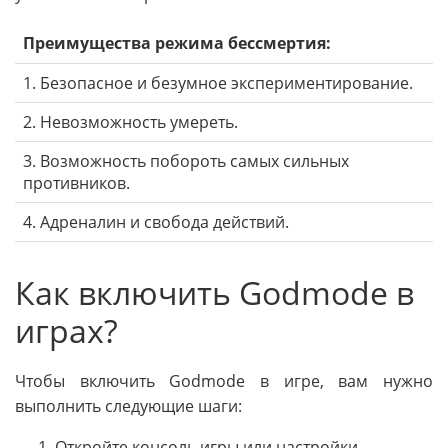
Преимущества режима бессмертия:
1. Безопасное и безумное экспериментирование.
2. Невозможность умереть.
3. Возможность побороть самых сильных
противников.
4. Адреналин и свобода действий.
Как включить Godmode в
играх?
Чтобы включить Godmode в игре, вам нужно
выполнить следующие шаги:
Откройте консоль игры или настройки.