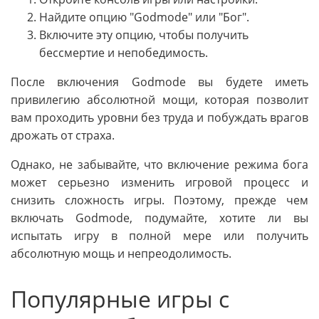
Найдите опцию "Godmode" или "Бог".
Включите эту опцию, чтобы получить
бессмертие и непобедимость.
После включения Godmode вы будете иметь
привилегию абсолютной мощи, которая позволит
вам проходить уровни без труда и побуждать врагов
дрожать от страха.
Однако, не забывайте, что включение режима бога
может серьезно изменить игровой процесс и
снизить сложность игры. Поэтому, прежде чем
включать Godmode, подумайте, хотите ли вы
испытать игру в полной мере или получить
абсолютную мощь и непреодолимость.
Популярные игры с