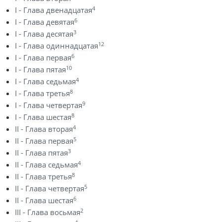
4
I - Глава двенадцатая
6
I - Глава девятая
3
I - Глава десятая
12
I - Глава одиннадцатая
6
I - Глава первая
10
I - Глава пятая
4
I - Глава седьмая
8
I - Глава третья
9
I - Глава четвертая
8
I - Глава шестая
4
II - Глава вторая
5
II - Глава первая
3
II - Глава пятая
4
II - Глава седьмая
8
II - Глава третья
5
II - Глава четвертая
6
II - Глава шестая
2
III - Глава восьмая