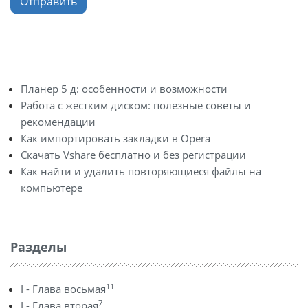
Отправить
Планер 5 д: особенности и возможности
Работа с жестким диском: полезные советы и
рекомендации
Как импортировать закладки в Opera
Скачать Vshare бесплатно и без регистрации
Как найти и удалить повторяющиеся файлы на
компьютере
Разделы
11
I - Глава восьмая
7
I - Глава вторая