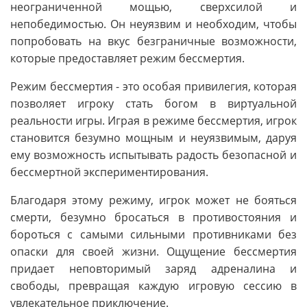
неограниченной мощью, сверхсилой и
непобедимостью. Он неуязвим и необходим, чтобы
попробовать на вкус безграничные возможности,
которые предоставляет режим бессмертия.
Режим бессмертия - это особая привилегия, которая
позволяет игроку стать богом в виртуальной
реальности игры. Играя в режиме бессмертия, игрок
становится безумно мощным и неуязвимым, даруя
ему возможность испытывать радость безопасной и
бессмертной экспериментирования.
Благодаря этому режиму, игрок может не бояться
смерти, безумно бросаться в противостояния и
бороться с самыми сильными противниками без
опаски для своей жизни. Ощущение бессмертия
придает неповторимый заряд адреналина и
свободы, превращая каждую игровую сессию в
увлекательное приключение.