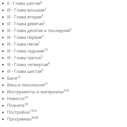
6
II - Глава шестая
2
III - Глава восьмая
4
III - Глава вторая
3
III - Глава девятая
5
III - Глава десятая и последняя
4
III - Глава первая
1
III - Глава пятая
10
III - Глава седьмая
3
III - Глава третья
8
III - Глава четвертая
6
III - Глава шестая
12
Баня
21
Века и поколения
470
Инструменты и материалы
32
Новости
18
Планета
1374
Постройки
8538
Программы