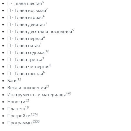
6
II - Глава шестая
2
III - Глава восьмая
4
III - Глава вторая
3
III - Глава девятая
5
III - Глава десятая и последняя
4
III - Глава первая
1
III - Глава пятая
10
III - Глава седьмая
3
III - Глава третья
8
III - Глава четвертая
6
III - Глава шестая
12
Баня
21
Века и поколения
470
Инструменты и материалы
32
Новости
18
Планета
1374
Постройки
8538
Программы