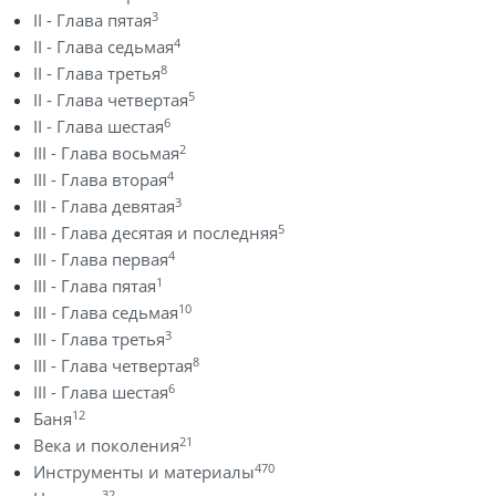
3
II - Глава пятая
4
II - Глава седьмая
8
II - Глава третья
5
II - Глава четвертая
6
II - Глава шестая
2
III - Глава восьмая
4
III - Глава вторая
3
III - Глава девятая
5
III - Глава десятая и последняя
4
III - Глава первая
1
III - Глава пятая
10
III - Глава седьмая
3
III - Глава третья
8
III - Глава четвертая
6
III - Глава шестая
12
Баня
21
Века и поколения
470
Инструменты и материалы
32