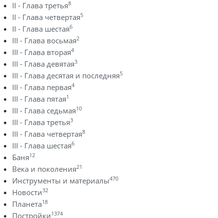
8
II - Глава третья
5
II - Глава четвертая
6
II - Глава шестая
2
III - Глава восьмая
4
III - Глава вторая
3
III - Глава девятая
5
III - Глава десятая и последняя
4
III - Глава первая
1
III - Глава пятая
10
III - Глава седьмая
3
III - Глава третья
8
III - Глава четвертая
6
III - Глава шестая
12
Баня
21
Века и поколения
470
Инструменты и материалы
32
Новости
18
Планета
1374
Постройки