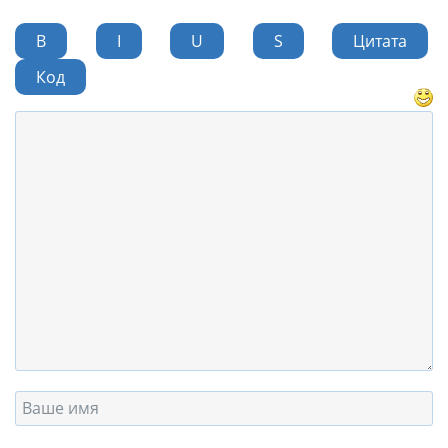
B
I
U
S
Цитата
Код