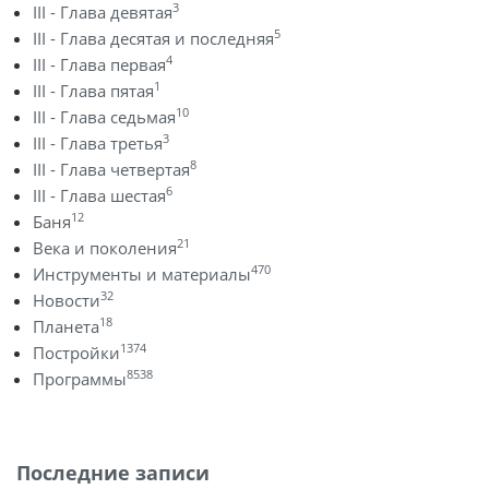
3
III - Глава девятая
5
III - Глава десятая и последняя
4
III - Глава первая
1
III - Глава пятая
10
III - Глава седьмая
3
III - Глава третья
8
III - Глава четвертая
6
III - Глава шестая
12
Баня
21
Века и поколения
470
Инструменты и материалы
32
Новости
18
Планета
1374
Постройки
8538
Программы
Последние записи