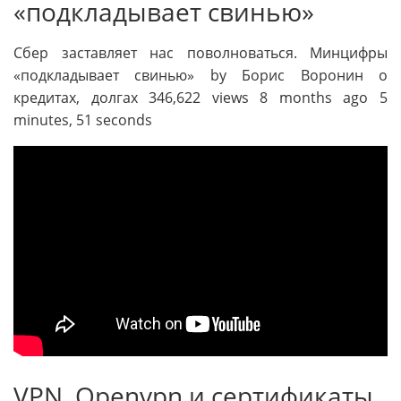
«подкладывает свинью»
Сбер заставляет нас поволноваться. Минцифры
«подкладывает свинью» by Борис Воронин о
кредитах, долгах 346,622 views 8 months ago 5
minutes, 51 seconds
VPN. Openvpn и сертификаты