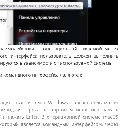
взаимодействия с операционной системой через
ного интерфейса пользователь должен выполнить
ируются в зависимости от используемой системы.
 командного интерфейса являются:
рационных системах Windows пользователь может
командная строка" в стартовом меню или нажать
d" и нажать Enter. В операционной системе macOS
 который является командным интерфейсом, через