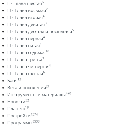
6
II - Глава шестая
2
III - Глава восьмая
4
III - Глава вторая
3
III - Глава девятая
5
III - Глава десятая и последняя
4
III - Глава первая
1
III - Глава пятая
10
III - Глава седьмая
3
III - Глава третья
8
III - Глава четвертая
6
III - Глава шестая
12
Баня
21
Века и поколения
470
Инструменты и материалы
32
Новости
18
Планета
1374
Постройки
8538
Программы