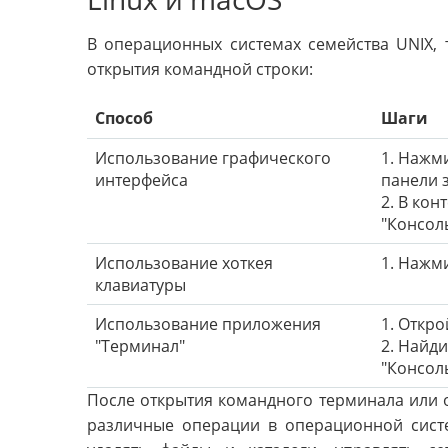
В операционных системах семейства UNIX, т
открытия командной строки:
Способ
Шаги
Использование графического
1. Нажм
интерфейса
панели 
2. В ко
"Консоль
Использование хоткея
1. Нажми
клавиатуры
Использование приложения
1. Откр
"Терминал"
2. Найд
"Консоль
После открытия командного терминала или 
различные операции в операционной систе