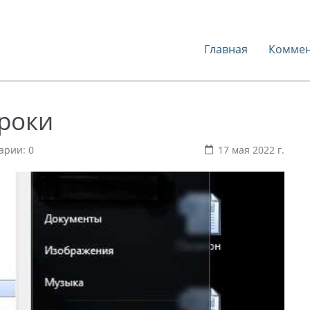
Главная
Коммен
троки
арии: 0
17 мая 2022 г.