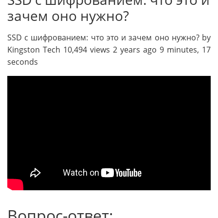
зачем оно нужно?
SSD с шифрованием: что это и зачем оно нужно? by
Kingston Tech 10,494 views 2 years ago 9 minutes, 17
seconds
Вопрос-ответ: