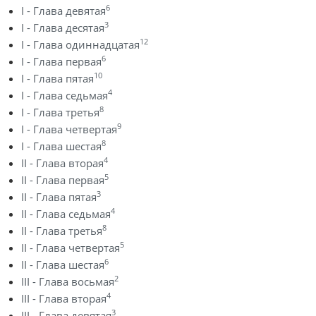
6
I - Глава девятая
3
I - Глава десятая
12
I - Глава одиннадцатая
6
I - Глава первая
10
I - Глава пятая
4
I - Глава седьмая
8
I - Глава третья
9
I - Глава четвертая
8
I - Глава шестая
4
II - Глава вторая
5
II - Глава первая
3
II - Глава пятая
4
II - Глава седьмая
8
II - Глава третья
5
II - Глава четвертая
6
II - Глава шестая
2
III - Глава восьмая
4
III - Глава вторая
3
III - Глава девятая