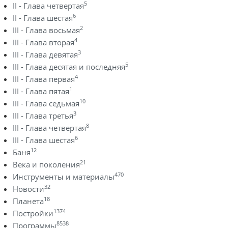
5
II - Глава четвертая
6
II - Глава шестая
2
III - Глава восьмая
4
III - Глава вторая
3
III - Глава девятая
5
III - Глава десятая и последняя
4
III - Глава первая
1
III - Глава пятая
10
III - Глава седьмая
3
III - Глава третья
8
III - Глава четвертая
6
III - Глава шестая
12
Баня
21
Века и поколения
470
Инструменты и материалы
32
Новости
18
Планета
1374
Постройки
8538
Программы