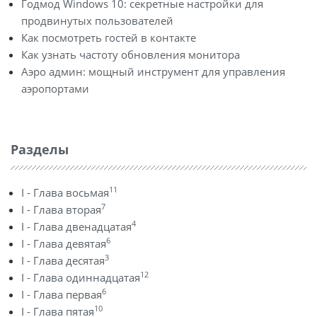
Годмод Windows 10: секретные настройки для
продвинутых пользователей
Как посмотреть гостей в контакте
Как узнать частоту обновления монитора
Аэро админ: мощный инструмент для управления
аэропортами
Разделы
11
I - Глава восьмая
7
I - Глава вторая
4
I - Глава двенадцатая
6
I - Глава девятая
3
I - Глава десятая
12
I - Глава одиннадцатая
6
I - Глава первая
10
I - Глава пятая