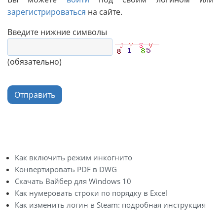
зарегистрироваться
на сайте.
Введите нижние символы
(обязательно)
Отправить
Как включить режим инкогнито
Конвертировать PDF в DWG
Скачать Вайбер для Windows 10
Как нумеровать строки по порядку в Excel
Как изменить логин в Steam: подробная инструкция