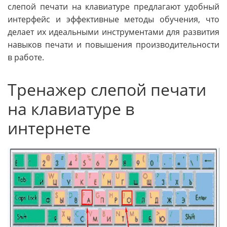
слепой печати на клавиатуре предлагают удобный
интерфейс и эффективные методы обучения, что
делает их идеальными инструментами для развития
навыков печати и повышения производительности
в работе.
Тренажер слепой печати
на клавиатуре в
интернете