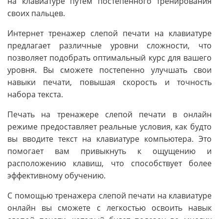
на клавиатуре путем постепенного тренирования
своих пальцев.
Интернет тренажер слепой печати на клавиатуре
предлагает различные уровни сложности, что
позволяет подобрать оптимальный курс для вашего
уровня. Вы сможете постепенно улучшать свои
навыки печати, повышая скорость и точность
набора текста.
Печать на тренажере слепой печати в онлайн
режиме предоставляет реальные условия, как будто
вы вводите текст на клавиатуре компьютера. Это
помогает вам привыкнуть к ощущению и
расположению клавиш, что способствует более
эффективному обучению.
С помощью тренажера слепой печати на клавиатуре
онлайн вы сможете с легкостью освоить навык