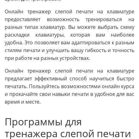
Онлайн тренажер слепой печати на клавиатуре
предоставляет возможность тренироваться на
разных типах клавиатур. Вы можете выбрать схему
раскладки клавиатуры, которая вам наиболее
удобна. Это позволяет вам адаптироваться к разным
стилям печати и улучшить вашу гибкость и точность
при работе на разных устройствах.
Онлайн тренажер слепой печати на клавиатуре
предлагает эффективный способ научиться быстро
печатать. Пользуйтесь возможностями онлайн курса
и прокачайте свои навыки печати в удобное для вас
время и месте.
Программы для
тренажера слепой печати