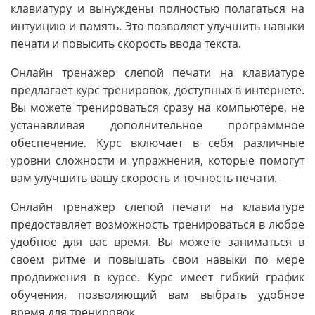
клавиатуру и вынуждены полностью полагаться на
интуицию и память. Это позволяет улучшить навыки
печати и повысить скорость ввода текста.
Онлайн тренажер слепой печати на клавиатуре
предлагает курс тренировок, доступных в интернете.
Вы можете тренироваться сразу на компьютере, не
устанавливая дополнительное программное
обеспечение. Курс включает в себя различные
уровни сложности и упражнения, которые помогут
вам улучшить вашу скорость и точность печати.
Онлайн тренажер слепой печати на клавиатуре
предоставляет возможность тренироваться в любое
удобное для вас время. Вы можете заниматься в
своем ритме и повышать свои навыки по мере
продвижения в курсе. Курс имеет гибкий график
обучения, позволяющий вам выбрать удобное
время для тренировок.