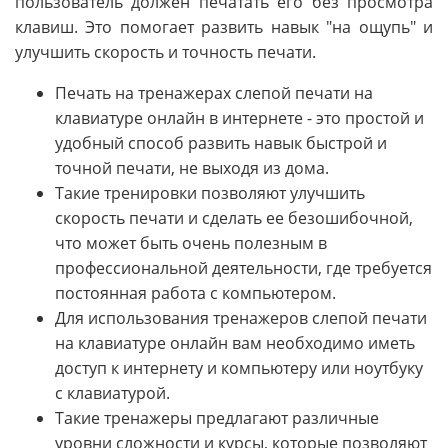
пользователь должен печатать его без просмотра
клавиш. Это помогает развить навык "на ощупь" и
улучшить скорость и точность печати.
Печать на тренажерах слепой печати на
клавиатуре онлайн в интернете - это простой и
удобный способ развить навык быстрой и
точной печати, не выходя из дома.
Такие тренировки позволяют улучшить
скорость печати и сделать ее безошибочной,
что может быть очень полезным в
профессиональной деятельности, где требуется
постоянная работа с компьютером.
Для использования тренажеров слепой печати
на клавиатуре онлайн вам необходимо иметь
доступ к интернету и компьютеру или ноутбуку
с клавиатурой.
Такие тренажеры предлагают различные
уровни сложности и курсы, которые позволяют