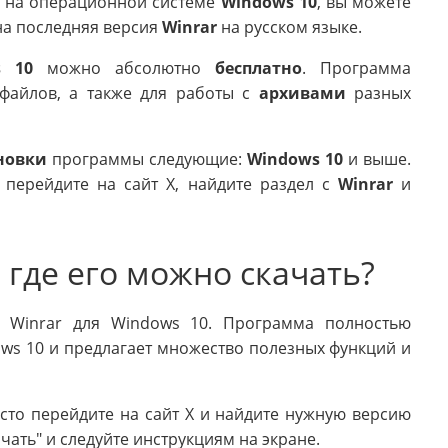
на операционной системе
Windows 10
, вы можете
ена последняя версия
Winrar
на русском языке.
s 10
можно абсолютно
бесплатно
. Программа
айлов, а также для работы с
архивами
разных
новки
программы следующие:
Windows 10
и выше.
, перейдите на сайт X, найдите раздел с
Winrar
и
 где его можно скачать?
ь Winrar для Windows 10. Программа полностью
ws 10 и предлагает множество полезных функций и
осто перейдите на сайт X и найдите нужную версию
чать" и следуйте инструкциям на экране.