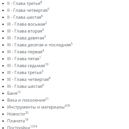
8
II - Глава третья
5
II - Глава четвертая
6
II - Глава шестая
2
III - Глава восьмая
4
III - Глава вторая
3
III - Глава девятая
5
III - Глава десятая и последняя
4
III - Глава первая
1
III - Глава пятая
10
III - Глава седьмая
3
III - Глава третья
8
III - Глава четвертая
6
III - Глава шестая
12
Баня
21
Века и поколения
470
Инструменты и материалы
32
Новости
18
Планета
1374
Постройки