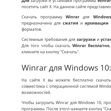
Для
загрузки и установки программы
Winrar
посетить сайт X. На данном сайте представл
Скачать программу
Winrar
для
Window
предназначена для
сжатия
и
архивации
ф
форматов.
Системные требования для
загрузки
и
уста
Для того чтобы скачать
Winrar бесплатно
кликните на кнопку "Скачать".
Winrar для Windows 10:
На сайте X вы можете бесплатно скачат
совместима с операционной системой Windo
возможностей.
Чтобы загрузить Winrar для Windows 10, пр
программы. После этого нажмите кнопку "Ска