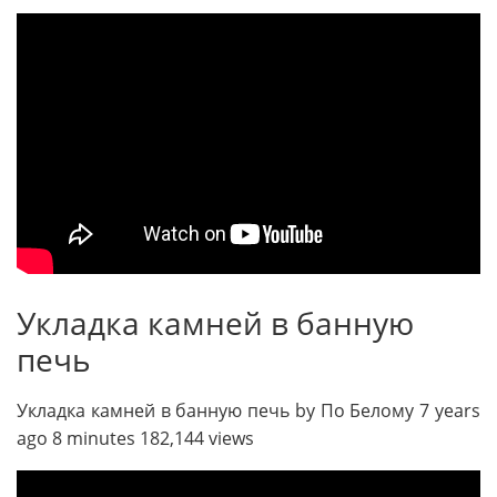
Укладка камней в банную
печь
Укладка камней в банную печь by По Белому 7 years
ago 8 minutes 182,144 views